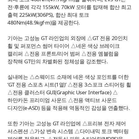
전·후륜에 각각 155kW, 70kW 모터를 탑재해 합산 최고
출력 225kW(306PS), 합산 최대 토크
480Nm(48.9kgf·m)을 제공한다.
기아는 고성능 GT 라인업의 외장에 △GT 전용 20인치
휠 및 퍼포먼스 썸머 타이어 △네온 색상 브레이크
캘리퍼 △전용 프론트/리어 범퍼 △전용 엠블럼을
장착해 GT만의 차별화된 정체성을 강조했다.
실내에는 △스웨이드 소재에 네온 색상 포인트를 더한
‘GT 전용 스포츠 시트(1열)’ △전용 3스포크 스티어링 휠
△전용 클러스터 GUI(Graphic User Interface) △
하만카돈 프리미엄 사운드 △전용 액티브 사운드
디자인(e-ASD) 등을 적용해 역동적인 감성을 연출했다.
또한 기아는 고성능 GT 라인업에 △프리뷰 전자 제어
서스펜션 △가상 변속 시스템 △다이내믹 토크 벡터링
제어를 적용하고, △전동식 파워 스티어링(MDPS)을