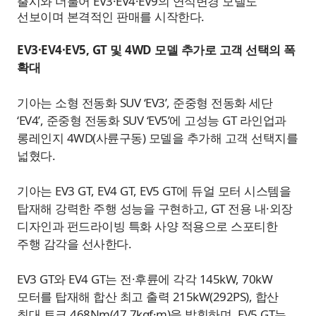
출시와 더불어 EV3·EV4·EV9의 연식변경 모델도
선보이며 본격적인 판매를 시작한다.
EV3·EV4·EV5, GT 및 4WD 모델 추가로 고객 선택의 폭
확대
기아는 소형 전동화 SUV ‘EV3’, 준중형 전동화 세단
‘EV4’, 준중형 전동화 SUV ‘EV5’에 고성능 GT 라인업과
롱레인지 4WD(사륜구동) 모델을 추가해 고객 선택지를
넓혔다.
기아는 EV3 GT, EV4 GT, EV5 GT에 듀얼 모터 시스템을
탑재해 강력한 주행 성능을 구현하고, GT 전용 내·외장
디자인과 펀드라이빙 특화 사양 적용으로 스포티한
주행 감각을 선사한다.
EV3 GT와 EV4 GT는 전·후륜에 각각 145kW, 70kW
모터를 탑재해 합산 최고 출력 215kW(292PS), 합산
최대 토크 468Nm(47.7kgf·m)을 발휘하며, EV5 GT는