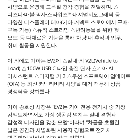
사양으로 운영해 고음질 청각 경험을 전달하며, △
디즈니·마블·픽사·스타워즈™·내셔널지오그래픽 등
다양한 디스플레이 테마(기아 커넥트 스토어에서 구매·
구독 가능) △뮤직 스트리밍 △반려동물을 위한 ‘펫
모드’ 등 다채로운 기능을 통해 차량 내 휴식과 업무,
취미 활동을 지원한다.
이 외에도 기아는 EV2에 △실내·외 V2L(Vehicle to
Load) △100W USB-C 타입 충전 단자 △기아 AI
어시스턴트 △디지털 키 2 △무선 소프트웨어 업데이트
(OTA) 등 최신 커넥티비티 사양을 대거 적용해 상품
경쟁력을 강화했다.
기아 송호성 사장은 “EV2는 기아 전용 전기차 중 가장
컴팩트하면서도 가장 생동감 넘치는 실내 경험과
감성적 디자인을 갖춘 모델”이라며 “차급을 초월한
넓은 공간과 차별화된 사용자 경험으로 전기차
대중화에 앞장설 것”이라고 밝혔다.