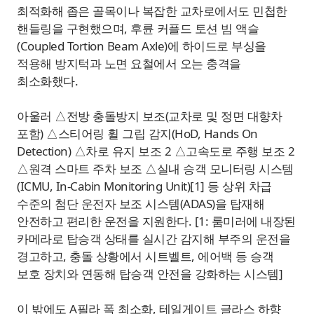
최적화해 좁은 골목이나 복잡한 교차로에서도 민첩한
핸들링을 구현했으며, 후륜 커플드 토션 빔 액슬
(Coupled Tortion Beam Axle)에 하이드로 부싱을
적용해 방지턱과 노면 요철에서 오는 충격을
최소화했다.
아울러 △전방 충돌방지 보조(교차로 및 정면 대향차
포함) △스티어링 휠 그립 감지(HoD, Hands On
Detection) △차로 유지 보조 2 △고속도로 주행 보조 2
△원격 스마트 주차 보조 △실내 승객 모니터링 시스템
(ICMU, In-Cabin Monitoring Unit)[1] 등 상위 차급
수준의 첨단 운전자 보조 시스템(ADAS)을 탑재해
안전하고 편리한 운전을 지원한다. [1: 룸미러에 내장된
카메라로 탑승객 상태를 실시간 감지해 부주의 운전을
경고하고, 충돌 상황에서 시트벨트, 에어백 등 승객
보호 장치와 연동해 탑승객 안전을 강화하는 시스템]
이 밖에도 A필라 폭 최소화, 테일게이트 글라스 하향